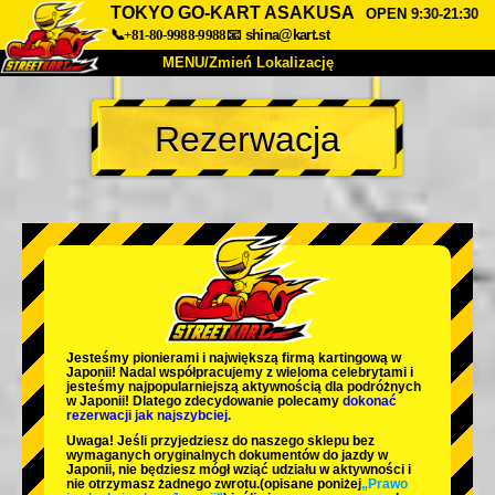
TOKYO GO-KART ASAKUSA
OPEN 9:30-21:30
📞+81-80-9988-9988
📧
shina@kart.st
MENU/Zmień Lokalizację
TOP
Rezerwacja
O nas
Specyfikacja
Cena
Dojazd
Opinie
FAQ
Firma
Rezerwacja
Zmień Lokalizację
Tokyo Shinagawa
Tokyo Akihabara#1
Tokyo Akihabara#2
Tokyo Shibuya
Jesteśmy
pionierami
i
największą firmą kartingową
w
Tokyo Shibuya Annex
Tokyo Bay
Japonii! Nadal współpracujemy z
wieloma celebrytami
i
jesteśmy
najpopularniejszą aktywnością
dla podróżnych
w Japonii! Dlatego zdecydowanie polecamy
dokonać
Tokyo Asakusa
Osaka
rezerwacji jak najszybciej.
Uwaga! Jeśli przyjedziesz do naszego sklepu bez
Okinawa
wymaganych oryginalnych dokumentów do jazdy w
Japonii, nie będziesz mógł wziąć udziału w aktywności i
nie otrzymasz żadnego zwrotu.
(opisane poniżej
„Prawo