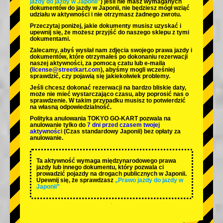
jazdy do jazdy w Japonii”
) jeśli nie masz wymaganych
dokumentów do jazdy w Japonii, nie będziesz mógł wziąć
udziału w aktywności i nie otrzymasz żadnego zwrotu.
Przeczytaj poniżej, jakie dokumenty musisz uzyskać i
upewnij się, że możesz przyjść do naszego sklepu z tymi
dokumentami.
Zalecamy, abyś wysłał nam zdjęcia swojego prawa jazdy i
dokumentów, które otrzymałeś po dokonaniu rezerwacji
naszej aktywności, za pomocą czatu lub e-maila
(
license@streetkart.com
), abyśmy mogli wcześniej
sprawdzić, czy pojawią się jakiekolwiek problemy.
Jeśli chcesz dokonać rezerwacji na bardzo bliskie daty,
może nie mieć wystarczająco czasu, aby poprosić nas o
sprawdzenie. W takim przypadku musisz to potwierdzić
na własną odpowiedzialność.
Polityka anulowania TOKYO GO-KART pozwala na
anulowanie tylko do
7 dni przed czasem twojej
aktywności
(Czas standardowy Japonii) bez opłaty za
anulowanie.
Ta aktywność wymaga międzynarodowego prawa
jazdy lub innego dokumentu, który pozwala ci
prowadzić pojazdy na drogach publicznych w Japonii.
Upewnij się, że sprawdzasz
„Prawo jazdy do jazdy w
Japonii”