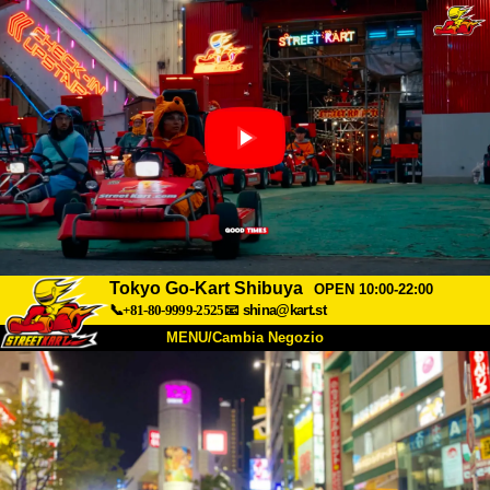
Tokyo Go-Kart Shibuya
OPEN 10:00-22:00
📞+81-80-9999-2525
📧
shina@kart.st
MENU/Cambia Negozio
INIZIO
Chi Siamo
Specifiche
Prezzo
Accesso
Recensioni
FAQ