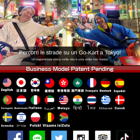
Azienda
Prenotazioni
Cambia Negozio
Tokyo Shinagawa
Tokyo Akihabara#1
Tokyo Akihabara#2
Tokyo Shibuya
Tokyo Shibuya Annex
Tokyo Bay
Percorri le strade su un Go-Kart a Tokyo!
Tokyo Asakusa
Osaka
Un'esperienza unica nella vita e una volta non basta!
Okinawa