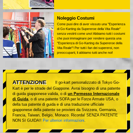
Noleggio Costumi
Come puoi dire di aver vissuto una "Esperienza
di Go-Karting da Supereroe della Vita Reale"
senza vestirti come uno! Abbiamo tutti i costumi
che puoi immaginare per rendere questa una
"Esperienza di Go-Karting da Supereroe della
Vita Reale"! Per tutti i fan dei supereroi, non
preoccuparti, li abbiamo tutti anche noi!
ATTENZIONE
Il go-kart personalizzato di Tokyo Go-
Kart è per le strade del Giappone. Avrai bisogno di una patente
di guida giapponese valida, o di
un Permesso Internazionale
di Guida
, o di una patente SOFA per le Forze Armate USA, o
della tua patente di guida e di una traduzione ufficiale
giapponese della patente se provieni da Svizzera, Germania,
Francia, Taiwan, Belgio, Monaco. Ricorda! SENZA PATENTE
NON SI GUIDA!!
Per ulteriori informazioni
.