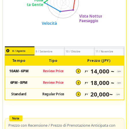
8 / Agosto
9 / Settembre
10 / Ottobre
11 / Novembre
Tempo
Tipo
Prezzo (JPY)
14,000 ~
10AM - 6PM
Review Price
JPY
/pax
¥
18,000 ~
6PM - 8PM
Review Price
JPY
/pax
¥
20,000~
Standard
Regular Price
JPY
/pax
¥
Prezzo con Recensione / Prezzo di Prenotazione Anticipata con