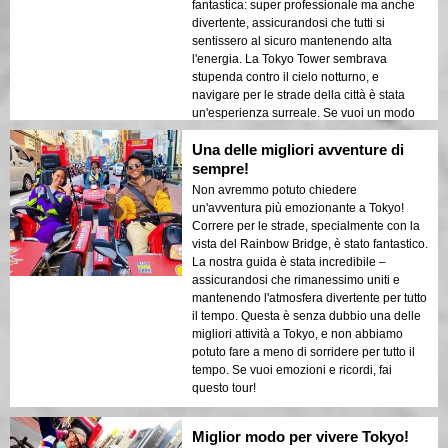
fantastica: super professionale ma anche
divertente, assicurandosi che tutti si
sentissero al sicuro mantenendo alta
l'energia. La Tokyo Tower sembrava
stupenda contro il cielo notturno, e
navigare per le strade della città è stata
un'esperienza surreale. Se vuoi un modo
unico per esplorare Tokyo, questo è quello
Una delle migliori avventure di
giusto!
sempre!
Non avremmo potuto chiedere
un'avventura più emozionante a Tokyo!
Correre per le strade, specialmente con la
vista del Rainbow Bridge, è stato fantastico.
La nostra guida è stata incredibile –
assicurandosi che rimanessimo uniti e
mantenendo l'atmosfera divertente per tutto
il tempo. Questa è senza dubbio una delle
migliori attività a Tokyo, e non abbiamo
potuto fare a meno di sorridere per tutto il
tempo. Se vuoi emozioni e ricordi, fai
questo tour!
Miglior modo per vivere Tokyo!