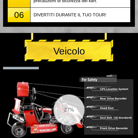
precauzioni di sicurezza del kart.
06
DIVERTITI DURANTE IL TUO TOUR!
Veicolo
28%