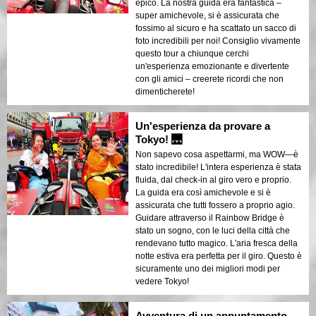
epico. La nostra guida era fantastica –
super amichevole, si è assicurata che
fossimo al sicuro e ha scattato un sacco di
foto incredibili per noi! Consiglio vivamente
questo tour a chiunque cerchi
un'esperienza emozionante e divertente
con gli amici – creerete ricordi che non
dimenticherete!
Un'esperienza da provare a
Tokyo! 🌉
Non sapevo cosa aspettarmi, ma WOW—è
stato incredibile! L'intera esperienza è stata
fluida, dal check-in al giro vero e proprio.
La guida era così amichevole e si è
assicurata che tutti fossero a proprio agio.
Guidare attraverso il Rainbow Bridge è
stato un sogno, con le luci della città che
rendevano tutto magico. L'aria fresca della
notte estiva era perfetta per il giro. Questo è
sicuramente uno dei migliori modi per
vedere Tokyo!
Avventura di un appuntamento