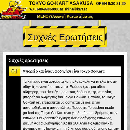
TOKYO GO-KART ASAKUSA
OPEN 9:30-21:30
📞+81-80-9988-9988
📧
shina@kart.st
ΜΕΝΟΥ/Αλλαγή Καταστήματος
ΚΥΡΙΩΣ
Συχνές Ερωτήσεις
Σχετικά
Προδιαγραφές
Τιμές
Πρόσβαση
Αναφορές
Συχνές Ερωτήσεις
Εταιρεία
Κράτηση
Συχνές ερωτήσεις
Αλλαγή Καταστήματος
01
Μπορεί ο καθένας να οδηγήσει ένα Tokyo Go-Kart;
Τόκιο Σινάγαουα #1
Τόκιο Ακίχαμπαρα #1
Τα kart μας είναι αυτόματα και πολύ εύκολα να τα ελέγξεις αν
οδηγείς κανονικά αυτοκίνητο. Εφόσον έχεις μια άδεια
Τόκιο Ακίχαμπαρα #2
Τόκιο Σιμπούγια
οδήγησης που είναι έγκυρη στους δρόμους της Ιαπωνίας,
Τόκιο Σιμπούγια Annex
Τόκιο Κόλπος
μπορείς να οδηγήσεις ένα Tokyo Go-Kart. Ωστόσο, το Tokyo
Go-Kart δεν επιτρέπεται να οδηγείται με άδειες για
Τόκιο Ασακούσα
Οσάκα
μοτοποδήλατα ή μοτοσικλέτες. Προσοχή: Το custom-made
go-kart της Tokyo Go-Kart είναι για δημόσιους δρόμους στην
Οκινάουα
Ιαπωνία. Θα χρειαστείς έγκυρη άδεια οδήγησης Ιαπωνίας,
Διεθνή Άδεια Οδήγησης ή Άδεια SOFA για τις Αμερικανικές
Δυνάμεις στην Ιαπωνία, ή τη δική σου άδεια οδήγησης και την