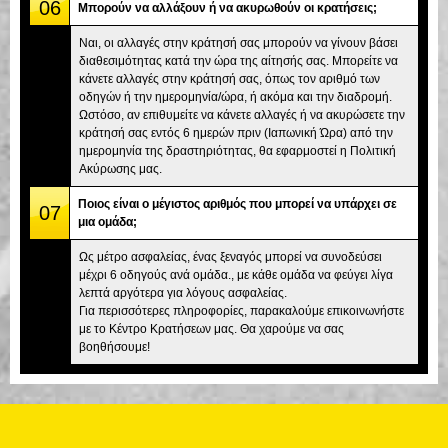
06
Μπορούν να αλλάξουν ή να ακυρωθούν οι κρατήσεις;
Ναι, οι αλλαγές στην κράτησή σας μπορούν να γίνουν βάσει
διαθεσιμότητας κατά την ώρα της αίτησής σας. Μπορείτε να
κάνετε αλλαγές στην κράτησή σας, όπως τον αριθμό των
οδηγών ή την ημερομηνία/ώρα, ή ακόμα και την διαδρομή.
Ωστόσο, αν επιθυμείτε να κάνετε αλλαγές ή να ακυρώσετε την
κράτησή σας εντός 6 ημερών πριν (Ιαπωνική Ώρα) από την
ημερομηνία της δραστηριότητας, θα εφαρμοστεί η Πολιτική
Ακύρωσης μας.
Ποιος είναι ο μέγιστος αριθμός που μπορεί να υπάρχει σε
07
μια ομάδα;
Ως μέτρο ασφαλείας, ένας ξεναγός μπορεί να συνοδεύσει
μέχρι 6 οδηγούς ανά ομάδα., με κάθε ομάδα να φεύγει λίγα
λεπτά αργότερα για λόγους ασφαλείας.
Για περισσότερες πληροφορίες, παρακαλούμε επικοινωνήστε
με το Κέντρο Κρατήσεων μας. Θα χαρούμε να σας
βοηθήσουμε!