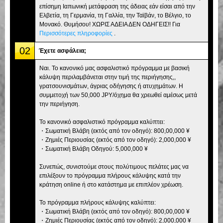
επίσημη Ιαπωνική μετάφραση της άδειας εάν είσαι από την
Ελβετία, τη Γερμανία, τη Γαλλία, την Ταϊβάν, το Βέλγιο, το
Μονακό. Θυμήσου! ΧΩΡΙΣ ΑΔΕΙΑ ΔΕΝ ΟΔΗΓΕΙΣ!! Για
Περισσότερες πληροφορίες
.
02
Έχετε ασφάλεια;
Ναι. Το κανονικό μας ασφαλιστικό πρόγραμμα με βασική
κάλυψη περιλαμβάνεται στην τιμή της περιήγησης,,
γρατσουνισμάτων, άγριας οδήγησης ή ατυχημάτων. Η
συμμετοχή των 50,000 JPY/όχημα θα χρεωθεί αμέσως μετά
την περιήγηση.
Το κανονικό ασφαλιστικό πρόγραμμα καλύπτει:
・Σωματική Βλάβη (εκτός από τον οδηγό): 800,00,000 ¥
・Ζημιές Περιουσίας (εκτός από τον οδηγό): 2,000,000 ¥
・Σωματική Βλάβη Οδηγού: 5,000,000 ¥
Συνεπώς, συνιστούμε στους πολύτιμους πελάτες μας να
επιλέξουν το πρόγραμμα πλήρους κάλυψης κατά την
κράτηση online ή στο κατάστημα με επιπλέον χρέωση.
Το πρόγραμμα πλήρους κάλυψης καλύπτει:
・Σωματική Βλάβη (εκτός από τον οδηγό): 800,00,000 ¥
・Ζημιές Περιουσίας (εκτός από τον οδηγό): 2,000,000 ¥