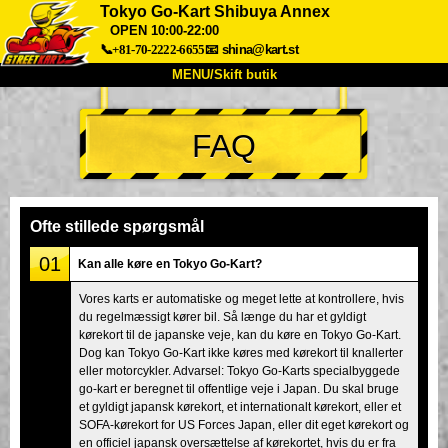
Tokyo Go-Kart Shibuya Annex
OPEN 10:00-22:00
📞+81-70-2222-6655
📧
shina@kart.st
MENU/Skift butik
TOP
FAQ
Om
Specifikationer
Pris
Adgang
Stemme
FAQ
Virksomhed
Booking
Ofte stillede spørgsmål
Skift butik
01
Kan alle køre en Tokyo Go-Kart?
Tokyo Shinagawa
Tokyo Akihabara#1
Vores karts er automatiske og meget lette at kontrollere, hvis
Tokyo Akihabara#2
Tokyo Shibuya
du regelmæssigt kører bil. Så længe du har et gyldigt
Tokyo Shibuya Annex
Tokyo Bay
kørekort til de japanske veje, kan du køre en Tokyo Go-Kart.
Dog kan Tokyo Go-Kart ikke køres med kørekort til knallerter
Tokyo Asakusa
Osaka
eller motorcykler. Advarsel: Tokyo Go-Karts specialbyggede
go-kart er beregnet til offentlige veje i Japan. Du skal bruge
Okinawa
et gyldigt japansk kørekort, et internationalt kørekort, eller et
SOFA-kørekort for US Forces Japan, eller dit eget kørekort og
en officiel japansk oversættelse af kørekortet, hvis du er fra