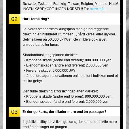
Schweiz, Tyskland, Frankrig, Taiwan, Belgien, Monaco. Husk!
INGEN KØREKORT, INGEN KØRSEL!! For
mere info
.
02
Har I forsikring?
Ja. Vores standardforsikringsplan med grundlæggende
dækning er inkluderet i turprisen,, , hård kørsel eller ulykker.
Selvrisikoen på 50.000 JPY/vehicle vil blive opkrævet
umiddelbart efter turen.
Standardforsikringsplanen dækker:
・Kroppens skade (andre end føreren): 800.000.000 yen
・Ejendomsskader (andre end føreren): 2.000.000 yen
・Førerens skade: 5.000.000 JPY
, når de foretager reservationen online eller i butikken med et
ekstra gebyr.
Den fulde dækning af forsikringsplanen dækker:
・Kroppens skade (andre end føreren): 800.000.000 yen
・Ejendomsskader (andre end føreren): 2.000.000 yen
03
Er der go-karts, der tillader mere end én passager?
I øjeblikket tilbyder vi ikke go-karts, der kan understøtte mere
end én passager ad gangen.