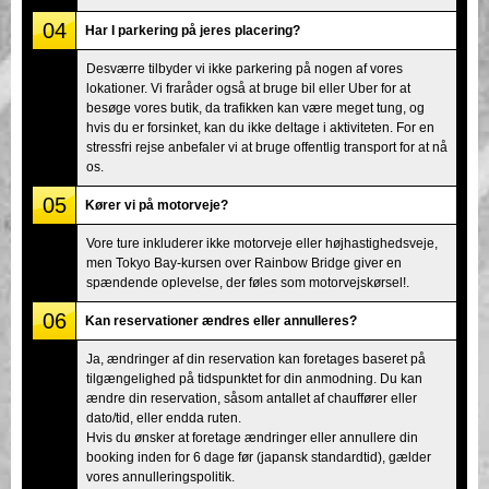
04
Har I parkering på jeres placering?
Desværre tilbyder vi ikke parkering på nogen af vores
lokationer. Vi fraråder også at bruge bil eller Uber for at
besøge vores butik, da trafikken kan være meget tung, og
hvis du er forsinket, kan du ikke deltage i aktiviteten. For en
stressfri rejse anbefaler vi at bruge offentlig transport for at nå
os.
05
Kører vi på motorveje?
Vore ture inkluderer ikke motorveje eller højhastighedsveje,
men Tokyo Bay-kursen over Rainbow Bridge giver en
spændende oplevelse, der føles som motorvejskørsel!.
06
Kan reservationer ændres eller annulleres?
Ja, ændringer af din reservation kan foretages baseret på
tilgængelighed på tidspunktet for din anmodning. Du kan
ændre din reservation, såsom antallet af chauffører eller
dato/tid, eller endda ruten.
Hvis du ønsker at foretage ændringer eller annullere din
booking inden for 6 dage før (japansk standardtid), gælder
vores annulleringspolitik.